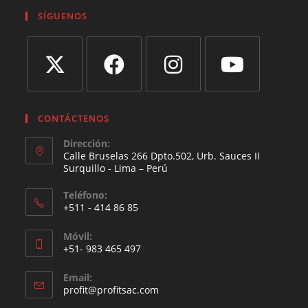
SÍGUENOS
CONTÁCTENOS
Dirección:
Calle Bruselas 266 Dpto.502, Urb. Sauces II
Surquillo - Lima – Perú
Teléfono:
+511 - 414 86 85
Móvil:
+51- 983 465 497
Email:
profit@profitsac.com