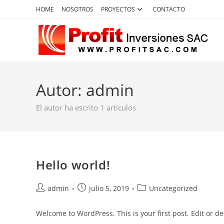
Ir
HOME
NOSOTROS
PROYECTOS
CONTACTO
al
contenido
Autor:
admin
El autor ha escrito 1 artículos
Hello world!
Autor
Publicación
Categoría
admin
julio 5, 2019
Uncategorized
de
de
de
la
la
la
Welcome to WordPress. This is your first post. Edit or dele
entrada:
entrada:
entrada: