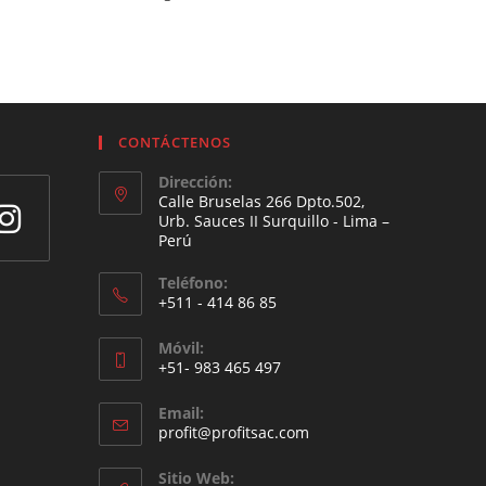
CONTÁCTENOS
Dirección:
Calle Bruselas 266 Dpto.502,
Urb. Sauces II Surquillo - Lima –
Perú
Teléfono:
+511 - 414 86 85
Móvil:
+51- 983 465 497
a
aña
Email:
Se
profit@profitsac.com
abre
en
Sitio Web: