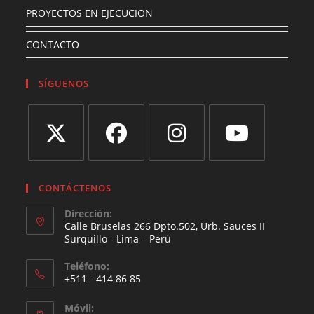
PROYECTOS EN EJECUCION
CONTACTO
SÍGUENOS
Se
Se
Se
Se
abre
abre
abre
abre
CONTÁCTENOS
en
en
en
en
Dirección:
una
una
una
una
Calle Bruselas 266 Dpto.502, Urb. Sauces II
nueva
Surquillo - Lima – Perú
nueva
nueva
nueva
pestaña
pestaña
pestaña
pestaña
Teléfono:
+511 - 414 86 85
Móvil: