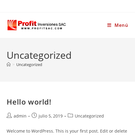
Ir
al
contenido
Menú
Uncategorized
>
Uncategorized
Hello world!
Autor
Publicación
Categoría
admin
julio 5, 2019
Uncategorized
de
de
de
la
la
la
Welcome to WordPress. This is your first post. Edit or delete
entrada:
entrada:
entrada: